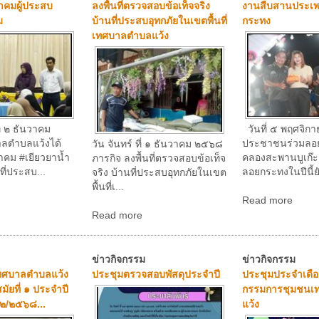
ั้งคณะกรรมการ
ลงพื้นที่เพื่อติดตั้งยางชะลอ
พิธีปล่อยริ้วขบว
รประเมินผลการ
ความเร็ว
งานของดีเมืองนร
งพนักงานจ้าง
ประจำปี ๒๕๖๘
ปีงบประมาณ
้งที่๒ (๑เมษายน
นยายน ๒๕๖๘)
วันที่ ๑๖ กันยายน ๒๕๖๘ เวลา
๑๔.๐๐ น. นายวีรเทพ นราวิทย์
วัน เสาร์ ที่ ๑๓ 
เสรี นายกเทศมนตรีตำบลแว้ง
๒๕๖๘ นายวีรเทพ 
มอบหมายให้ นา...
นายกเทศมนตรีตำ
Read more
หมายให้ นายแวมะเ
่ ๓ ตุลาคม ๒๕๖๘
Read more
. นายวีรเทพ นรา
ายกเทศมนตรีตำบล
ให...
ข่าวกิจกรรม
ข่าวกิจกรรม
อมการดำเนินงาน
ประชุมประจำเดือน เพื่อมอบ
โครงการสงเสริม