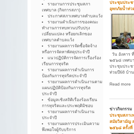
ประชุมแต่งต
รายงานการประชุมสภา
กลั่นกรองกา
เทศบาล (กิจการสภา)
ปฏิบัติงานขอ
ประกาศสภาเทศบาลตำบลแว้ง
ทั่วไปประจำ
รายงานดำเนินการของคณะ
พ.ศ.๒๕๖๘ ครั
ทำงานการทบทวนปรับปรุง
เปลี่ยนแปลง หรือยกเลิกของ
๒๕๖๘-๓๐กั
เทศบาลตำบลแว้ง
รายงานผลการจัดซื้อจัดจ้าง
หรือการจัดหาพัสดุประจำปี
แนวปฏิบัติการจัดการเรื่องร้อง
เรียนการทุจริต
รายงานผลการดำเนินการ
ป้องกันการทุจริตประจำปี
วัน ศุกร์ ที
รายงานผลการดำเนินงานตาม
เวลา ๐๙.๐๐น
แผนปฏิบัติป้องกันการทุจริต
วิทย์เสรี น
ประจำปี
แว้ง มอบหมาย
ข้อมูลเชิงสถิติเรื่องร้องเรียน
Read more
การทุจริตและประพฤติมิชอบ
รายงานผลการดำเนินงาน
ประจำปี
ข่าวกิจกรรม
รายงานผลการประเมินความ
ประชุมซักซ้
พึงพอใจผู้รับบริการ