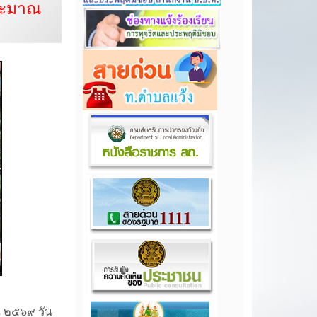
ระมาณ
ณ ๒๕๖๙ วัน