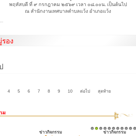
พฤหัสบดี ที่ ๙ กรกฎาคม ๒๕๖๙ เวลา ๐๘.๐๐น. เป็นต้นไป
ณ สำนักงานเทศบาลตำบลแว้ง อำเภอแว้ง
...
่รอง
ไป
4
5
6
7
8
9
10
ต่อไป
สุดท้าย
ข่าวกิจกรรม
ข่าวกิจกรรม
1
2
3
4
5
6
7
8
9
10
1