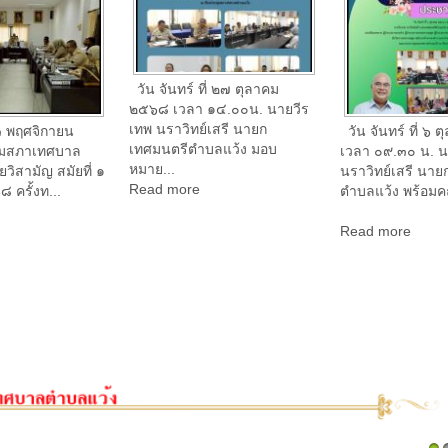
านวันเมาลิด
หมายงาน
อาชีพ "หลักสูตรก
เสื้อผ้า "
วัน จันทร์ ที่ ๑ กันยายน ๒๕๖๘
เวลา ๑๔.๐๐ น. นายวีรเทพ
่ ๒ กันยายน
วัน จันทร์ ที่ ๑
นราวิทย์เสรี นายกเทศมนตรี
เทพ นราวิทย์เสรี
วันแรกของการเรี
ตำบลแว้ง มอบหมา...
ีตำบลแว้ง พร้อม
เสื้อผ้า ในโครงก
Read more
ส...
ประกอบอาชีพ ...
Read more