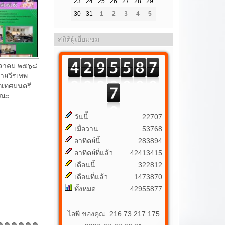
ารตัดเย็บ
23
24
25
26
27
28
29
30
31
1
2
3
4
5
สถิติผู้เยี่ยมชม
 กันยายน ๒๕๖๘
ยนตับเย็บ
ารสงเสริมการ
วันนี้
22707
เมื่อวาน
53768
อาทิตย์นี้
283894
อาทิตย์ที่แล้ว
42413415
เดือนนี้
322812
เดือนที่แล้ว
1473870
ทั้งหมด
42955877
ไอพี ของคุณ: 216.73.217.175