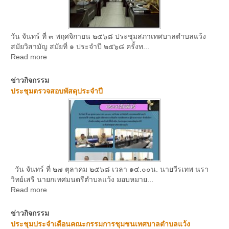
วัน จันทร์ ที่ ๓ พฤศจิกายน ๒๕๖๘ ประชุมสภาเทศบาลตำบลแว้ง
สมัยวิสามัญ สมัยที่ ๑ ประจำปี ๒๕๖๘ ครั้งท...
Read more
ข่าวกิจกรรม
ประชุมตรวจสอบพัสดุประจำปี
วัน จันทร์ ที่ ๒๗ ตุลาคม ๒๕๖๘ เวลา ๑๔.๐๐น. นายวีรเทพ นรา
วิทย์เสรี นายกเทศมนตรีตำบลแว้ง มอบหมาย...
Read more
ข่าวกิจกรรม
ประชุมประจำเดือนคณะกรรมการชุมชนเทศบาลตำบลแว้ง