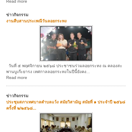
Read more
ข่าวกิจกรรม
งานสืบสานประเพณีวันลอยกระทง
วันที่ ๕ พฤศจิกายน ๒๕๖๘ ประชาชนร่วมลอยกระทง ณ คลองสะ
พานบูเก๊ะยารง เทศกาลลอยกระทงในปีนี้ยังคง...
Read more
ข่าวกิจกรรม
ประชุมสภาเทศบาลตำบลแว้ง สมัยวิสามัญ สมัยที่ ๑ ประจำปี ๒๕๖๘
ครั้งที่ ๒/๒๕๖๘...