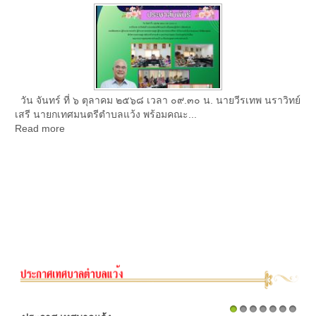
วัน จันทร์ ที่ ๖ ตุลาคม ๒๕๖๘ เวลา ๐๙.๓๐ น. นายวีรเทพ นราวิทย์
เสรี นายกเทศมนตรีตำบลแว้ง พร้อมคณะ...
Read more