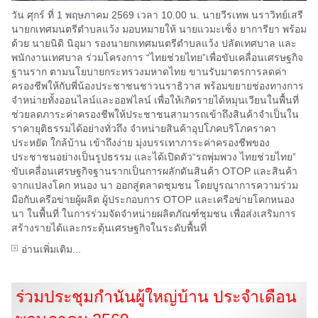
วัน ศุกร์ ที่ 1 พฤษภาคม 2569 เวลา 10.00 น. นายวีรเทพ นราวิทย์เสรี
นายกเทศมนตรีตำบลแว้ง มอบหมายให้ นายแวมะเซ็ง ยาการียา พร้อม
ด้วย นายนิดิ นิอุมา รองนายกเทศมนตรีตำบลแว้ง ปลัดเทศบาล และ
พนักงานเทศบาล ร่วมโครงการ “ไทยช่วยไทย”เพื่อขับเคลื่อนเศรษฐกิจ
ฐานราก ตามนโยบายกระทรวงมหาดไทย ขานรับมาตรการลดค่า
ครองชีพให้กับพี่น้องประชาชนชาวนราธิวาส พร้อมขยายช่องทางการ
จำหน่ายทั้งออนไลน์และออฟไลน์ เพื่อให้เกิดรายได้หมุนเวียนในพื้นที่
ช่วยลดภาระค่าครองชีพให้ประชาชนสามารถเข้าถึงสินค้าจำเป็นใน
ราคายุติธรรมได้อย่างทั่วถึง จำหน่ายสินค้าอุปโภคบริโภคราคา
ประหยัด ใกล้บ้าน เข้าถึงง่าย มุ่งบรรเทาภาระค่าครองชีพของ
ประชาชนอย่างเป็นรูปธรรม และได้เปิดตัว“รถพุ่มพวง ไทยช่วยไทย”
ขับเคลื่อนเศรษฐกิจฐานรากเป็นการผลักดันสินค้า OTOP และสินค้า
จากแปลงโคก หนอง นา ออกสู่ตลาดชุมชน โดยบูรณาการความร่วม
มือกับเครือข่ายผู้ผลิต ผู้ประกอบการ OTOP และเครือข่ายโคกหนอง
นา ในพื้นที่ ในการร่วมจัดจำหน่ายผลิตภัณฑ์ชุมชน เพื่อส่งเสริมการ
สร้างรายได้และกระตุ้นเศรษฐกิจในระดับพื้นที่
อ่านเพิ่มเติม...
ร่วมประชุมกำนันผู้ใหญ่บ้าน ประจำเดือน