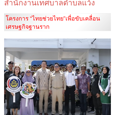
สำนักงานเทศบาลตำบลแว้ง
โครงการ “ไทยช่วยไทย”เพื่อขับเคลื่อน
เศรษฐกิจฐานราก