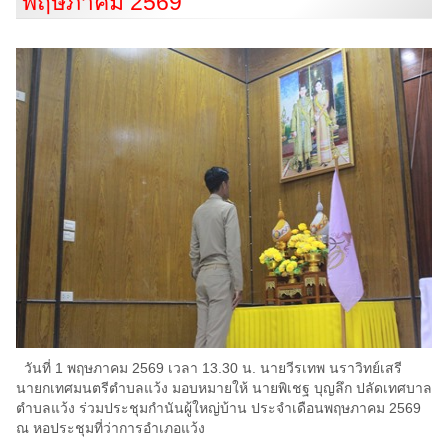
พฤษภาคม 2569
วันที่ 1 พฤษภาคม 2569 เวลา 13.30 น. นายวีรเทพ นราวิทย์เสรี
นายกเทศมนตรีตำบลแว้ง มอบหมายให้ นายพิเชฐ บุญลึก ปลัดเทศบาล
ตำบลแว้ง ร่วมประชุมกำนันผู้ใหญ่บ้าน ประจำเดือนพฤษภาคม 2569
ณ หอประชุมที่ว่าการอำเภอแว้ง