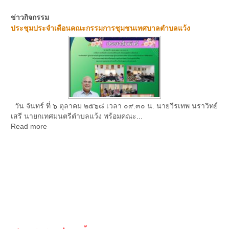
ข่าวกิจกรรม
ประชุมประจำเดือนคณะกรรมการชุมชนเทศบาลตำบลแว้ง
วัน จันทร์ ที่ ๖ ตุลาคม ๒๕๖๘ เวลา ๐๙.๓๐ น. นายวีรเทพ นราวิทย์
เสรี นายกเทศมนตรีตำบลแว้ง พร้อมคณะ...
Read more