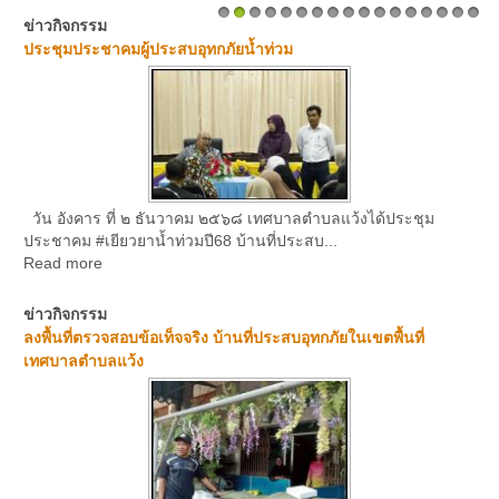
ข่าวกิจกรรม
1
2
3
4
5
6
7
8
9
10
11
12
13
14
15
16
17
ประชุมประชาคมผู้ประสบอุทกภัยน้ำท่วม
วัน อังคาร ที่ ๒ ธันวาคม ๒๕๖๘ เทศบาลตำบลแว้งได้ประชุม
ประชาคม #เยียวยาน้ำท่วมปี68 บ้านที่ประสบ...
Read more
ข่าวกิจกรรม
ลงพื้นที่ตรวจสอบข้อเท็จจริง บ้านที่ประสบอุทกภัยในเขตพื้นที่
เทศบาลตำบลแว้ง