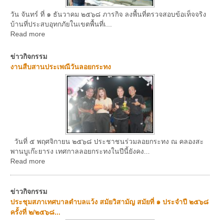
วัน จันทร์ ที่ ๑ ธันวาคม ๒๕๖๘ ภารกิจ ลงพื้นที่ตรวจสอบข้อเท็จจริง
บ้านที่ประสบอุทกภัยในเขตพื้นที่เ...
Read more
ข่าวกิจกรรม
งานสืบสานประเพณีวันลอยกระทง
วันที่ ๕ พฤศจิกายน ๒๕๖๘ ประชาชนร่วมลอยกระทง ณ คลองสะ
พานบูเก๊ะยารง เทศกาลลอยกระทงในปีนี้ยังคง...
Read more
ข่าวกิจกรรม
ประชุมสภาเทศบาลตำบลแว้ง สมัยวิสามัญ สมัยที่ ๑ ประจำปี ๒๕๖๘
ครั้งที่ ๒/๒๕๖๘...