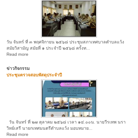
วัน จันทร์ ที่ ๓ พฤศจิกายน ๒๕๖๘ ประชุมสภาเทศบาลตำบลแว้ง
สมัยวิสามัญ สมัยที่ ๑ ประจำปี ๒๕๖๘ ครั้งท...
Read more
ข่าวกิจกรรม
ประชุมตรวจสอบพัสดุประจำปี
วัน จันทร์ ที่ ๒๗ ตุลาคม ๒๕๖๘ เวลา ๑๔.๐๐น. นายวีรเทพ นรา
วิทย์เสรี นายกเทศมนตรีตำบลแว้ง มอบหมาย...
Read more