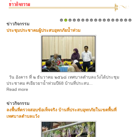
ข่าวกิจกรรม
1
2
3
4
5
6
7
8
9
10
11
12
13
14
15
16
17
ประชุมประชาคมผู้ประสบอุทกภัยน้ำท่วม
วัน อังคาร ที่ ๒ ธันวาคม ๒๕๖๘ เทศบาลตำบลแว้งได้ประชุม
ประชาคม #เยียวยาน้ำท่วมปี68 บ้านที่ประสบ...
Read more
ข่าวกิจกรรม
ลงพื้นที่ตรวจสอบข้อเท็จจริง บ้านที่ประสบอุทกภัยในเขตพื้นที่
เทศบาลตำบลแว้ง