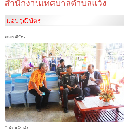
สำนักงานเทศบาลตำบลแว้ง
มอบวุฒิบัตร
มอบวุฒิบัตร
อ่านเพิ่มเติม...