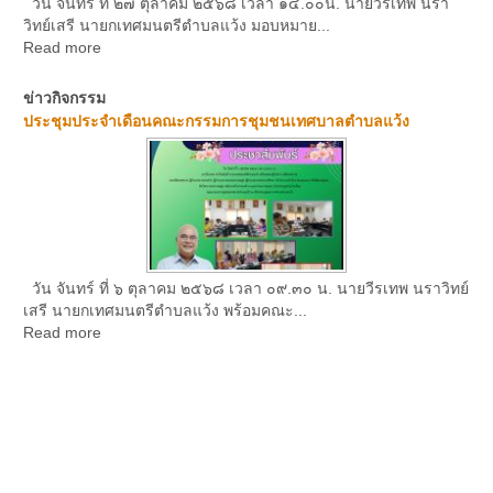
วัน จันทร์ ที่ ๒๗ ตุลาคม ๒๕๖๘ เวลา ๑๔.๐๐น. นายวีรเทพ นรา
วิทย์เสรี นายกเทศมนตรีตำบลแว้ง มอบหมาย...
Read more
ข่าวกิจกรรม
ประชุมประจำเดือนคณะกรรมการชุมชนเทศบาลตำบลแว้ง
วัน จันทร์ ที่ ๖ ตุลาคม ๒๕๖๘ เวลา ๐๙.๓๐ น. นายวีรเทพ นราวิทย์
เสรี นายกเทศมนตรีตำบลแว้ง พร้อมคณะ...
Read more