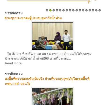
ข่าวกิจกรรม
1
2
3
4
5
6
7
8
9
10
11
12
13
14
15
16
17
ประชุมประชาคมผู้ประสบอุทกภัยน้ำท่วม
วัน อังคาร ที่ ๒ ธันวาคม ๒๕๖๘ เทศบาลตำบลแว้งได้ประชุม
ประชาคม #เยียวยาน้ำท่วมปี68 บ้านที่ประสบ...
Read more
ข่าวกิจกรรม
ลงพื้นที่ตรวจสอบข้อเท็จจริง บ้านที่ประสบอุทกภัยในเขตพื้นที่
เทศบาลตำบลแว้ง