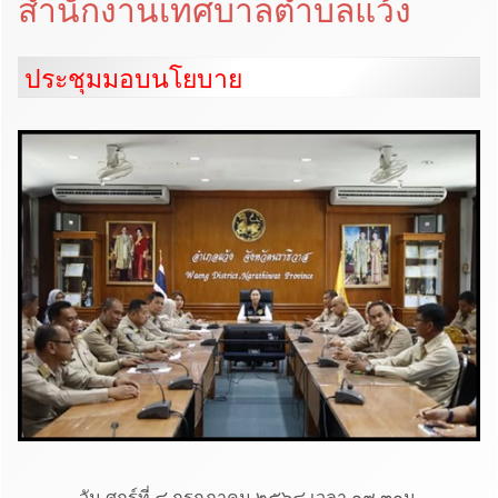
สำนักงานเทศบาลตำบลแว้ง
ประชุมมอบนโยบาย
วัน ศุกร์ที่ ๔ กรกฎาคม ๒๕๖๘ เวลา ๐๙.๓๐น.