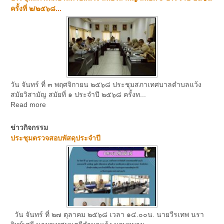
ครั้งที่ ๒/๒๕๖๘...
วัน จันทร์ ที่ ๓ พฤศจิกายน ๒๕๖๘ ประชุมสภาเทศบาลตำบลแว้ง
สมัยวิสามัญ สมัยที่ ๑ ประจำปี ๒๕๖๘ ครั้งท...
Read more
ข่าวกิจกรรม
ประชุมตรวจสอบพัสดุประจำปี
วัน จันทร์ ที่ ๒๗ ตุลาคม ๒๕๖๘ เวลา ๑๔.๐๐น. นายวีรเทพ นรา