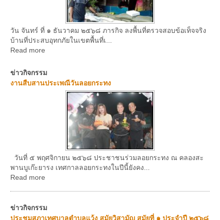
วัน จันทร์ ที่ ๑ ธันวาคม ๒๕๖๘ ภารกิจ ลงพื้นที่ตรวจสอบข้อเท็จจริง
บ้านที่ประสบอุทกภัยในเขตพื้นที่เ...
Read more
ข่าวกิจกรรม
งานสืบสานประเพณีวันลอยกระทง
วันที่ ๕ พฤศจิกายน ๒๕๖๘ ประชาชนร่วมลอยกระทง ณ คลองสะ
พานบูเก๊ะยารง เทศกาลลอยกระทงในปีนี้ยังคง...
Read more
ข่าวกิจกรรม
ประชุมสภาเทศบาลตำบลแว้ง สมัยวิสามัญ สมัยที่ ๑ ประจำปี ๒๕๖๘