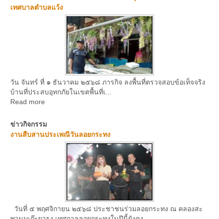
เทศบาลตำบลแว้ง
วัน จันทร์ ที่ ๑ ธันวาคม ๒๕๖๘ ภารกิจ ลงพื้นที่ตรวจสอบข้อเท็จจริง
บ้านที่ประสบอุทกภัยในเขตพื้นที่เ...
Read more
ข่าวกิจกรรม
งานสืบสานประเพณีวันลอยกระทง
วันที่ ๕ พฤศจิกายน ๒๕๖๘ ประชาชนร่วมลอยกระทง ณ คลองสะ
พานบูเก๊ะยารง เทศกาลลอยกระทงในปีนี้ยังคง...