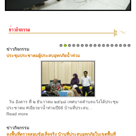
ข่าวกิจกรรม
1
2
3
4
5
6
7
8
9
10
11
12
13
14
15
16
17
ประชุมประชาคมผู้ประสบอุทกภัยน้ำท่วม
วัน อังคาร ที่ ๒ ธันวาคม ๒๕๖๘ เทศบาลตำบลแว้งได้ประชุม
ประชาคม #เยียวยาน้ำท่วมปี68 บ้านที่ประสบ...
Read more
ข่าวกิจกรรม
ลงพื้นที่ตรวจสอบข้อเท็จจริง บ้านที่ประสบอุทกภัยในเขตพื้นที่