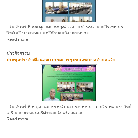
วัน จันทร์ ที่ ๒๗ ตุลาคม ๒๕๖๘ เวลา ๑๔.๐๐น. นายวีรเทพ นรา
วิทย์เสรี นายกเทศมนตรีตำบลแว้ง มอบหมาย...
Read more
ข่าวกิจกรรม
ประชุมประจำเดือนคณะกรรมการชุมชนเทศบาลตำบลแว้ง
วัน จันทร์ ที่ ๖ ตุลาคม ๒๕๖๘ เวลา ๐๙.๓๐ น. นายวีรเทพ นราวิทย์
เสรี นายกเทศมนตรีตำบลแว้ง พร้อมคณะ...
Read more