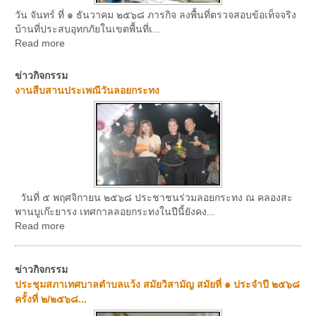
วัน จันทร์ ที่ ๑ ธันวาคม ๒๕๖๘ ภารกิจ ลงพื้นที่ตรวจสอบข้อเท็จจริง
บ้านที่ประสบอุทกภัยในเขตพื้นที่เ...
Read more
ข่าวกิจกรรม
งานสืบสานประเพณีวันลอยกระทง
วันที่ ๕ พฤศจิกายน ๒๕๖๘ ประชาชนร่วมลอยกระทง ณ คลองสะ
พานบูเก๊ะยารง เทศกาลลอยกระทงในปีนี้ยังคง...
Read more
ข่าวกิจกรรม
ประชุมสภาเทศบาลตำบลแว้ง สมัยวิสามัญ สมัยที่ ๑ ประจำปี ๒๕๖๘
ครั้งที่ ๒/๒๕๖๘...