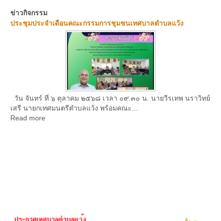
ข่าวกิจกรรม
ประชุมประจำเดือนคณะกรรมการชุมชนเทศบาลตำบลแว้ง
วัน จันทร์ ที่ ๖ ตุลาคม ๒๕๖๘ เวลา ๐๙.๓๐ น. นายวีรเทพ นราวิทย์
เสรี นายกเทศมนตรีตำบลแว้ง พร้อมคณะ...
Read more