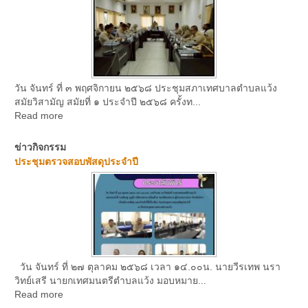
วัน จันทร์ ที่ ๓ พฤศจิกายน ๒๕๖๘ ประชุมสภาเทศบาลตำบลแว้ง
สมัยวิสามัญ สมัยที่ ๑ ประจำปี ๒๕๖๘ ครั้งท...
Read more
ข่าวกิจกรรม
ประชุมตรวจสอบพัสดุประจำปี
วัน จันทร์ ที่ ๒๗ ตุลาคม ๒๕๖๘ เวลา ๑๔.๐๐น. นายวีรเทพ นรา
วิทย์เสรี นายกเทศมนตรีตำบลแว้ง มอบหมาย...
Read more