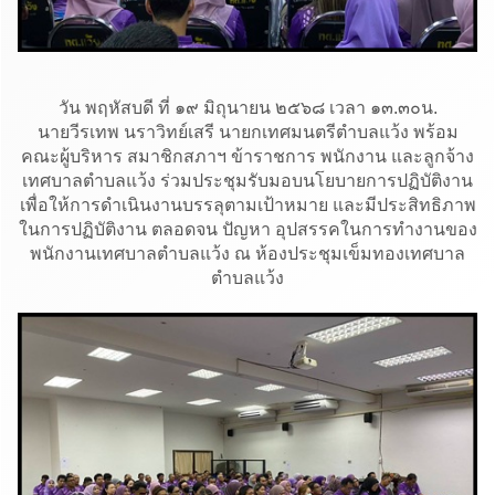
วัน พฤหัสบดี ที่ ๑๙ มิถุนายน ๒๕๖๘ เวลา ๑๓.๓๐น.
นายวีรเทพ นราวิทย์เสรี นายกเทศมนตรีตำบลแว้ง พร้อม
คณะผู้บริหาร สมาชิกสภาฯ ข้าราชการ พนักงาน และลูกจ้าง
เทศบาลตำบลแว้ง ร่วมประชุมรับมอบนโยบายการปฏิบัติงาน
เพื่อให้การดำเนินงานบรรลุตามเป้าหมาย และมีประสิทธิภาพ
ในการปฏิบัติงาน ตลอดจน ปัญหา อุปสรรคในการทำงานของ
พนักงานเทศบาลตำบลแว้ง ณ ห้องประชุมเข็มทองเทศบาล
ตำบลแว้ง