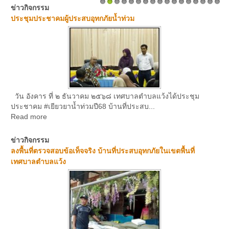
ข่าวกิจกรรม
1
2
3
4
5
6
7
8
9
10
11
12
13
14
15
16
17
ประชุมประชาคมผู้ประสบอุทกภัยน้ำท่วม
วัน อังคาร ที่ ๒ ธันวาคม ๒๕๖๘ เทศบาลตำบลแว้งได้ประชุม
ประชาคม #เยียวยาน้ำท่วมปี68 บ้านที่ประสบ...
Read more
ข่าวกิจกรรม
ลงพื้นที่ตรวจสอบข้อเท็จจริง บ้านที่ประสบอุทกภัยในเขตพื้นที่
เทศบาลตำบลแว้ง