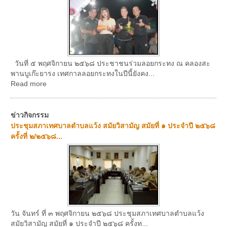
วันที่ ๕ พฤศจิกายน ๒๕๖๘ ประชาชนร่วมลอยกระทง ณ คลองสะ
พานบูเก๊ะยารง เทศกาลลอยกระทงในปีนี้ยังคง...
Read more
ข่าวกิจกรรม
ประชุมสภาเทศบาลตำบลแว้ง สมัยวิสามัญ สมัยที่ ๑ ประจำปี ๒๕๖๘
ครั้งที่ ๒/๒๕๖๘...
วัน จันทร์ ที่ ๓ พฤศจิกายน ๒๕๖๘ ประชุมสภาเทศบาลตำบลแว้ง
สมัยวิสามัญ สมัยที่ ๑ ประจำปี ๒๕๖๘ ครั้งท...