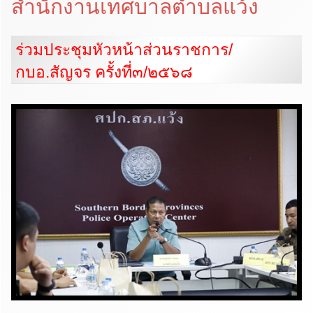
สำนักงานเทศบาลตำบลแว้ง
ร่วมประชุมหัวหน้าส่วนราชการ/
กบอ.สัญจร ครั้งที่๓/๒๕๖๘