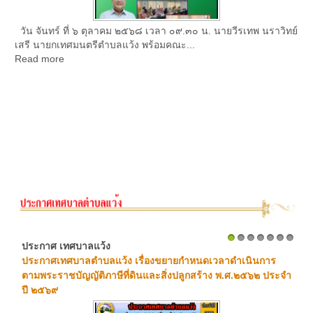
วัน จันทร์ ที่ ๖ ตุลาคม ๒๕๖๘ เวลา ๐๙.๓๐ น. นายวีรเทพ นราวิทย์
เสรี นายกเทศมนตรีตำบลแว้ง พร้อมคณะ...
Read more
ประกาศ เทศบาลแว้ง
1
2
3
4
5
6
7
ประกาศเทศบาลตำบลแว้ง เรื่องขยายกำหนดเวลาดำเนินการ
ตามพระราชบัญญัติภาษีที่ดินและสิ่งปลูกสร้าง พ.ศ.๒๕๖๒ ประจำ
ปี ๒๕๖๙