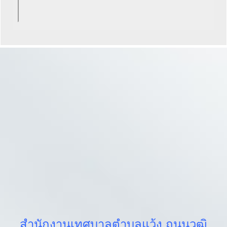
สำนักงานเทศบาลตำบลแว้ง ถนนวุฒิ