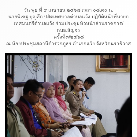
วัน พุธ ที่ ๙ เมษายน ๒๕๖๘ เวลา ๐๘.๓๐ น.
นายพิเชฐ บุญลึก ปลัดเทศบาลตำบลแว้ง ปฏิบัติหน้าที่นายก
เทศมนตรีตำบลแว้ง ร่วมประชุมหัวหน้าส่วนราชการ/
กบอ.สัญจร
ครั้งที่๓/๒๕๖๘
ณ ห้องประชุมสถานีตำรวจภูธร อำเภอแว้ง จังหวัดนราธิวาส