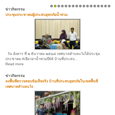
ข่าวกิจกรรม
1
2
3
4
5
6
7
8
9
10
11
12
13
14
15
16
17
ประชุมประชาคมผู้ประสบอุทกภัยน้ำท่วม
วัน อังคาร ที่ ๒ ธันวาคม ๒๕๖๘ เทศบาลตำบลแว้งได้ประชุม
ประชาคม #เยียวยาน้ำท่วมปี68 บ้านที่ประสบ...
Read more
ข่าวกิจกรรม
ลงพื้นที่ตรวจสอบข้อเท็จจริง บ้านที่ประสบอุทกภัยในเขตพื้นที่
เทศบาลตำบลแว้ง