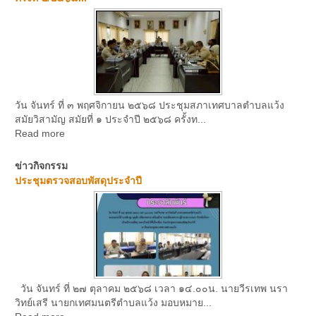
วัน จันทร์ ที่ ๓ พฤศจิกายน ๒๕๖๘ ประชุมสภาเทศบาลตำบลแว้ง
สมัยวิสามัญ สมัยที่ ๑ ประจำปี ๒๕๖๘ ครั้งท...
Read more
ข่าวกิจกรรม
ประชุมตรวจสอบพัสดุประจำปี
วัน จันทร์ ที่ ๒๗ ตุลาคม ๒๕๖๘ เวลา ๑๔.๐๐น. นายวีรเทพ นรา
วิทย์เสรี นายกเทศมนตรีตำบลแว้ง มอบหมาย...