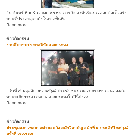
วัน จันทร์ ที่ ๑ ธันวาคม ๒๕๖๘ ภารกิจ ลงพื้นที่ตรวจสอบข้อเท็จจริง
บ้านที่ประสบอุทกภัยในเขตพื้นที่เ...
Read more
ข่าวกิจกรรม
งานสืบสานประเพณีวันลอยกระทง
วันที่ ๕ พฤศจิกายน ๒๕๖๘ ประชาชนร่วมลอยกระทง ณ คลองสะ
พานบูเก๊ะยารง เทศกาลลอยกระทงในปีนี้ยังคง...
Read more
ข่าวกิจกรรม
ประชุมสภาเทศบาลตำบลแว้ง สมัยวิสามัญ สมัยที่ ๑ ประจำปี ๒๕๖๘
ครั้งที่ ๒/๒๕๖๘...