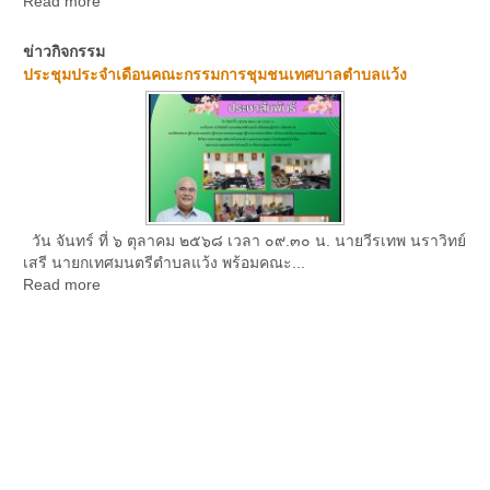
Read more
ข่าวกิจกรรม
ประชุมประจำเดือนคณะกรรมการชุมชนเทศบาลตำบลแว้ง
วัน จันทร์ ที่ ๖ ตุลาคม ๒๕๖๘ เวลา ๐๙.๓๐ น. นายวีรเทพ นราวิทย์
เสรี นายกเทศมนตรีตำบลแว้ง พร้อมคณะ...
Read more