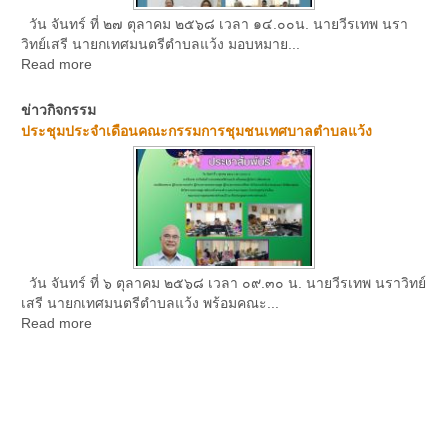
วัน จันทร์ ที่ ๒๗ ตุลาคม ๒๕๖๘ เวลา ๑๔.๐๐น. นายวีรเทพ นรา
วิทย์เสรี นายกเทศมนตรีตำบลแว้ง มอบหมาย...
Read more
ข่าวกิจกรรม
ประชุมประจำเดือนคณะกรรมการชุมชนเทศบาลตำบลแว้ง
วัน จันทร์ ที่ ๖ ตุลาคม ๒๕๖๘ เวลา ๐๙.๓๐ น. นายวีรเทพ นราวิทย์
เสรี นายกเทศมนตรีตำบลแว้ง พร้อมคณะ...
Read more