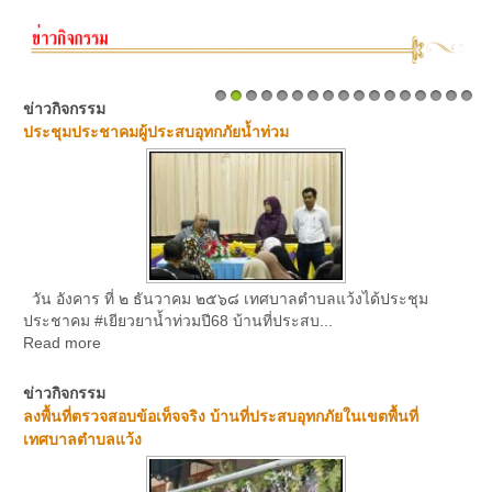
ข่าวกิจกรรม
1
2
3
4
5
6
7
8
9
10
11
12
13
14
15
16
17
ประชุมประชาคมผู้ประสบอุทกภัยน้ำท่วม
วัน อังคาร ที่ ๒ ธันวาคม ๒๕๖๘ เทศบาลตำบลแว้งได้ประชุม
ประชาคม #เยียวยาน้ำท่วมปี68 บ้านที่ประสบ...
Read more
ข่าวกิจกรรม
ลงพื้นที่ตรวจสอบข้อเท็จจริง บ้านที่ประสบอุทกภัยในเขตพื้นที่
เทศบาลตำบลแว้ง