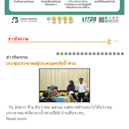
ข่าวกิจกรรม
1
2
3
4
5
6
7
8
9
10
11
12
13
14
15
16
17
ประชุมประชาคมผู้ประสบอุทกภัยน้ำท่วม
วัน อังคาร ที่ ๒ ธันวาคม ๒๕๖๘ เทศบาลตำบลแว้งได้ประชุม
ประชาคม #เยียวยาน้ำท่วมปี68 บ้านที่ประสบ...
Read more