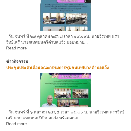
วัน จันทร์ ที่ ๒๗ ตุลาคม ๒๕๖๘ เวลา ๑๔.๐๐น. นายวีรเทพ นรา
วิทย์เสรี นายกเทศมนตรีตำบลแว้ง มอบหมาย...
Read more
ข่าวกิจกรรม
ประชุมประจำเดือนคณะกรรมการชุมชนเทศบาลตำบลแว้ง
วัน จันทร์ ที่ ๖ ตุลาคม ๒๕๖๘ เวลา ๐๙.๓๐ น. นายวีรเทพ นราวิทย์
เสรี นายกเทศมนตรีตำบลแว้ง พร้อมคณะ...
Read more