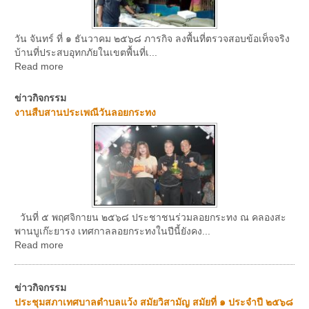
วัน จันทร์ ที่ ๑ ธันวาคม ๒๕๖๘ ภารกิจ ลงพื้นที่ตรวจสอบข้อเท็จจริง
บ้านที่ประสบอุทกภัยในเขตพื้นที่เ...
Read more
ข่าวกิจกรรม
งานสืบสานประเพณีวันลอยกระทง
วันที่ ๕ พฤศจิกายน ๒๕๖๘ ประชาชนร่วมลอยกระทง ณ คลองสะ
พานบูเก๊ะยารง เทศกาลลอยกระทงในปีนี้ยังคง...
Read more
ข่าวกิจกรรม
ประชุมสภาเทศบาลตำบลแว้ง สมัยวิสามัญ สมัยที่ ๑ ประจำปี ๒๕๖๘