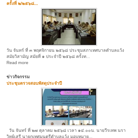
ครั้งที่ ๒/๒๕๖๘...
วัน จันทร์ ที่ ๓ พฤศจิกายน ๒๕๖๘ ประชุมสภาเทศบาลตำบลแว้ง
สมัยวิสามัญ สมัยที่ ๑ ประจำปี ๒๕๖๘ ครั้งท...
Read more
ข่าวกิจกรรม
ประชุมตรวจสอบพัสดุประจำปี
วัน จันทร์ ที่ ๒๗ ตุลาคม ๒๕๖๘ เวลา ๑๔.๐๐น. นายวีรเทพ นรา
วิทย์เสรี นายกเทศมนตรีตำบลแว้ง มอบหมาย...