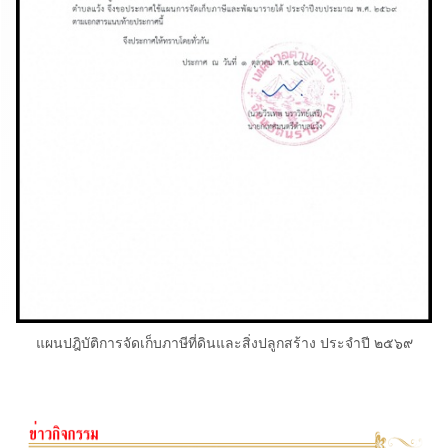
แผนปฎิบัติการจัดเก็บภาษีที่ดินและสิ่งปลูกสร้าง ประจำปี ๒๕๖๙