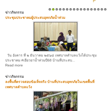
ข่าวกิจกรรม
1
2
3
4
5
6
7
8
9
10
11
12
13
14
15
16
17
ประชุมประชาคมผู้ประสบอุทกภัยน้ำท่วม
วัน อังคาร ที่ ๒ ธันวาคม ๒๕๖๘ เทศบาลตำบลแว้งได้ประชุม
ประชาคม #เยียวยาน้ำท่วมปี68 บ้านที่ประสบ...
Read more
ข่าวกิจกรรม
ลงพื้นที่ตรวจสอบข้อเท็จจริง บ้านที่ประสบอุทกภัยในเขตพื้นที่
เทศบาลตำบลแว้ง